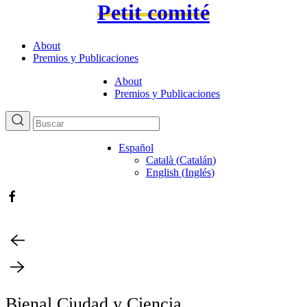
Petit comité
About
Premios y Publicaciones
About
Premios y Publicaciones
Español
Català
(
Catalán
)
English
(
Inglés
)
Bienal Ciudad y Ciencia