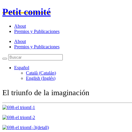
Petit comité
About
Premios y Publicaciones
About
Premios y Publicaciones
Español
Català
(
Catalán
)
English
(
Inglés
)
El triunfo de la imaginación