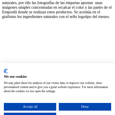
naturales, por ello las fotografías de las etiquetas aportan unas
imágenes simples concentradas en recalcar el color y las partes de el
Empordà donde se realizan estos productos. Se acentúa en el
grafismo los ingredientes naturales con el sello logotipo del museo.
Packaging
We use cookies
Política de privacidad
Aviso legal
We may place these for analysis of our visitor data, to improve our website, show
Política de cookies
personalised content and to give you a great website experience. For more information
about the cookies we use open the settings.
Configura las cookies
Español
Accept all
Deny
Català
(
Catalán
)
English
(
Inglés
)