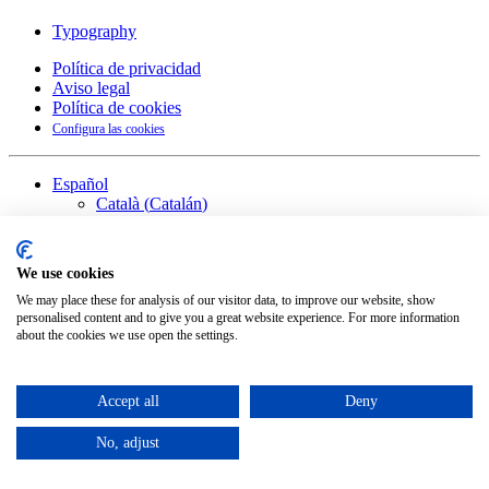
Typography
Política de privacidad
Aviso legal
Política de cookies
Configura las cookies
Español
Català
(
Catalán
)
English
(
Inglés
)
©
2026
Petit Comité
We use cookies
We may place these for analysis of our visitor data, to improve our website, show
personalised content and to give you a great website experience. For more information
about the cookies we use open the settings.
Accept all
Deny
No, adjust