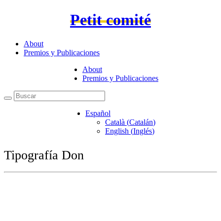
Petit comité
About
Premios y Publicaciones
About
Premios y Publicaciones
Español
Català
(
Catalán
)
English
(
Inglés
)
Tipografía Don