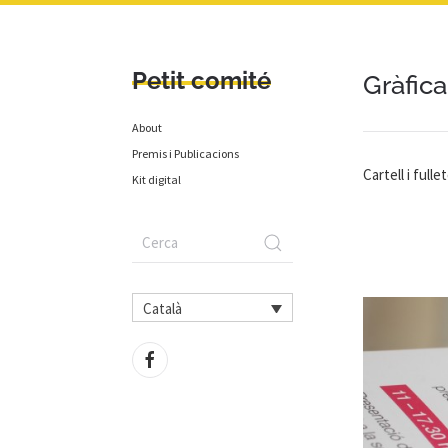
Petit comité
Gràfica
About
Premis i Publicacions
Cartell i full
Kit digital
Català