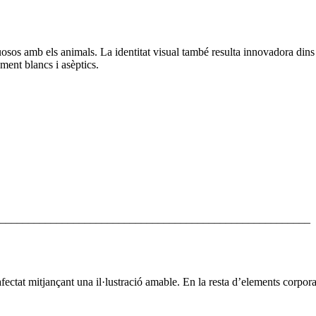
sos amb els animals. La identitat visual també resulta innovadora dins d
ment blancs i asèptics.
–––––––––––––––––––––––––––––––––––––––––––––––––––––––
afectat mitjançant una il·lustració amable. En la resta d’elements corpora