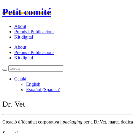
Petit comité
About
Premis i Publicacions
Kit digital
About
Premis i Publicacions
Kit digital
Català
English
Español
(
Spanish
)
Dr. Vet
Creació d’identitat corporativa i
packaging
per a Dr.Vet, marca dedicad