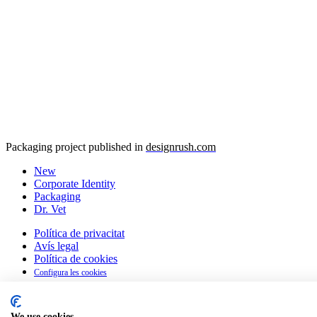
Packaging project published in
designrush.com
New
Corporate Identity
Packaging
Dr. Vet
Política de privacitat
Avís legal
Política de cookies
Configura les cookies
Català
We use cookies