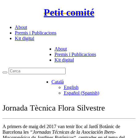
Petit comité
About
Premis i Publicacions
Kit digital
About
Premis i Publicacions
Kit digital
Català
English
Español
(
Spanish
)
Jornada Tècnica Flora Silvestre
A primers de maig del 2017 van tenir lloc al Jardí Botànic de
Barcelona les
“Jornadas Técnicas de la Asociación Ibero-
Macaronésica de Jardines Botánicos
“, centrades en el tema del