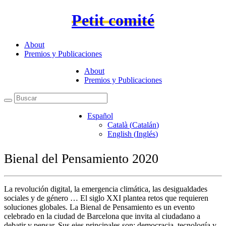
Petit comité
About
Premios y Publicaciones
About
Premios y Publicaciones
Español
Català
(
Catalán
)
English
(
Inglés
)
Bienal del Pensamiento 2020
La revolución digital, la emergencia climática, las desigualdades
sociales y de género … El siglo XXI plantea retos que requieren
soluciones globales. La Bienal de Pensamiento es un evento
celebrado en la ciudad de Barcelona que invita al ciudadano a
debatir y pensar. Sus ejes principales son; democracia, tecnología y