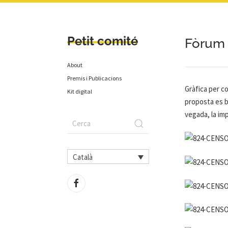
Petit comité
Fòrum 
About
Premis i Publicacions
Gràfica per c
Kit digital
proposta es ba
vegada, la im
Català