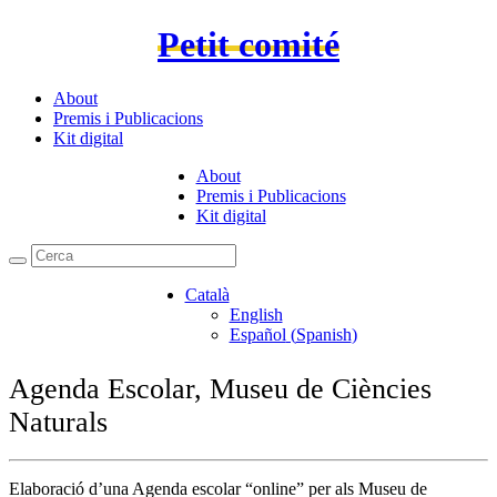
Petit comité
About
Premis i Publicacions
Kit digital
About
Premis i Publicacions
Kit digital
Català
English
Español
(
Spanish
)
Agenda Escolar, Museu de Ciències
Naturals
Elaboració d’una Agenda escolar “online” per als Museu de