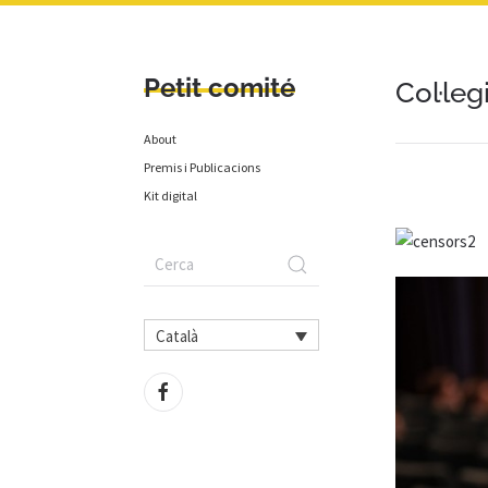
Petit comité
Col·leg
About
Premis i Publicacions
Kit digital
Català