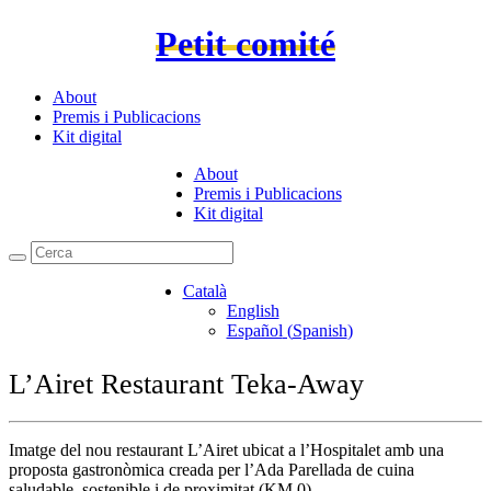
Petit comité
About
Premis i Publicacions
Kit digital
About
Premis i Publicacions
Kit digital
Català
English
Español
(
Spanish
)
L’Airet Restaurant Teka-Away
Imatge del nou restaurant L’Airet ubicat a l’Hospitalet amb una
proposta gastronòmica creada per l’Ada Parellada de cuina
saludable, sostenible i de proximitat (KM 0).