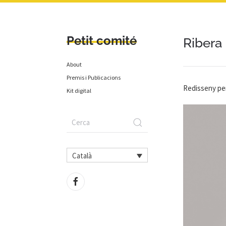
Petit comité
Ribera
About
Premis i Publicacions
Redisseny per
Kit digital
Català