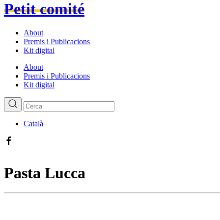
Petit comité
About
Premis i Publicacions
Kit digital
About
Premis i Publicacions
Kit digital
Català
Pasta Lucca