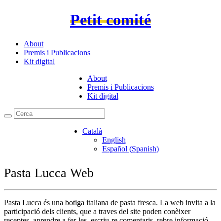
Petit comité
About
Premis i Publicacions
Kit digital
About
Premis i Publicacions
Kit digital
Català
English
Español
(
Spanish
)
Pasta Lucca Web
Pasta Lucca és una botiga italiana de pasta fresca. La web invita a la
participació dels clients, que a traves del site poden conèixer
receptes, aprendre a fer-les, escriu-re comentaris, rebre informació