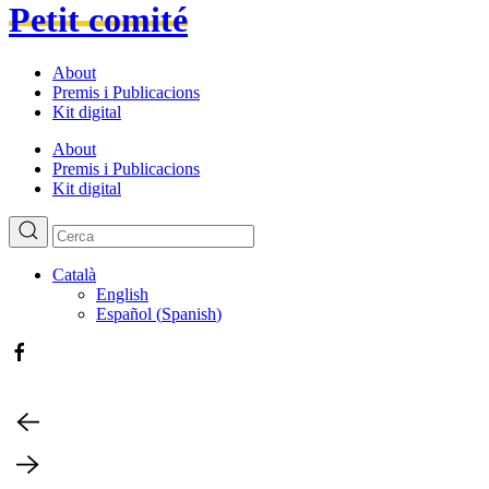
Petit comité
About
Premis i Publicacions
Kit digital
About
Premis i Publicacions
Kit digital
Català
English
Español
(
Spanish
)