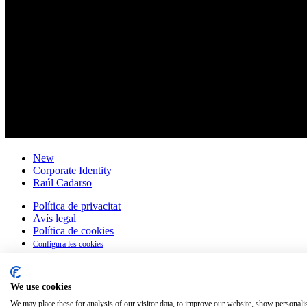
New
Corporate Identity
Raúl Cadarso
Política de privacitat
Avís legal
Política de cookies
Configura les cookies
Català
We use cookies
English
Español
(
Spanish
)
We may place these for analysis of our visitor data, to improve our website, show personali