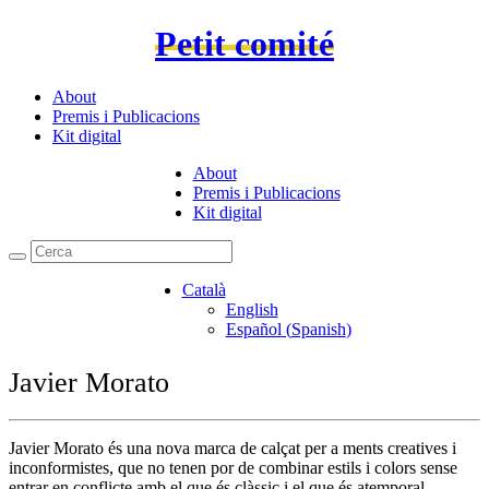
Petit comité
About
Premis i Publicacions
Kit digital
About
Premis i Publicacions
Kit digital
Català
English
Español
(
Spanish
)
Javier Morato
Javier Morato és una nova marca de calçat per a ments creatives i
inconformistes, que no tenen por de combinar estils i colors sense
entrar en conflicte amb el que és clàssic i el que és atemporal.