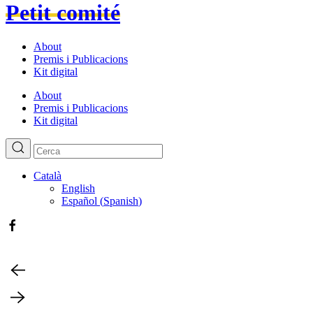
Petit comité
About
Premis i Publicacions
Kit digital
About
Premis i Publicacions
Kit digital
Català
English
Español
(
Spanish
)