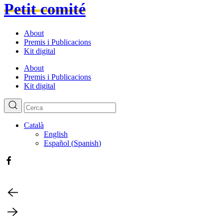
Petit comité
About
Premis i Publicacions
Kit digital
About
Premis i Publicacions
Kit digital
Català
English
Español
(
Spanish
)