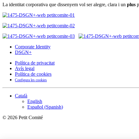
La identitat corporativa que dissenyem vol ser alegre, clara i un
plus
p
Corporate Identity
DSGN+
Política de privacitat
Avís legal
Política de cookies
Configura les cookies
Català
English
Español
(
Spanish
)
©
2026
Petit Comité