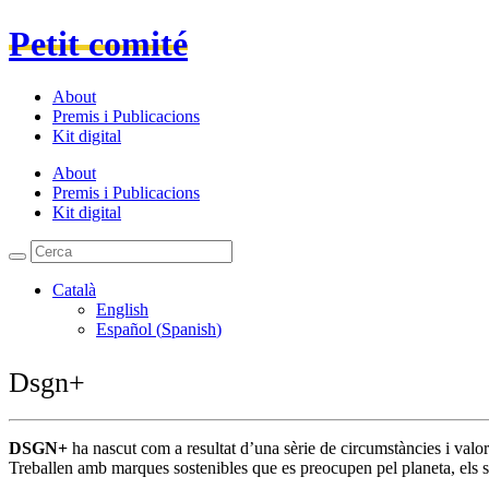
Petit comité
About
Premis i Publicacions
Kit digital
About
Premis i Publicacions
Kit digital
Català
English
Español
(
Spanish
)
Dsgn+
DSGN+
ha nascut com a resultat d’una sèrie de circumstàncies i valo
Treballen amb marques sostenibles que es preocupen pel planeta, els se