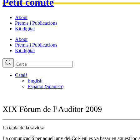
Petit comité
About
Premis i Publicacions
Kit digital
About
Premis i Publicacions
Kit digital
Català
English
Español
(
Spanish
)
XIX Fòrum de l’Auditor 2009
La taula de la saviesa
La comunicació per aquell any del Col·legi es va basar en aquest joc an