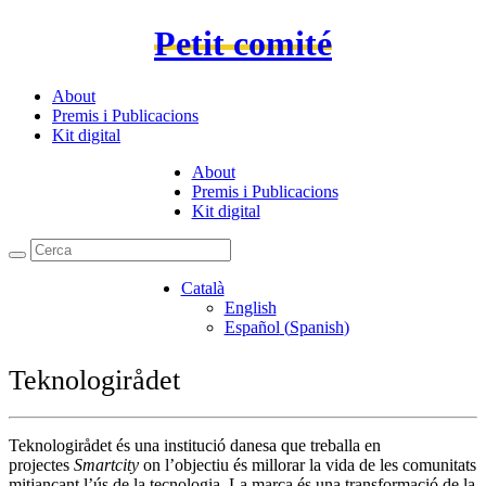
Petit comité
About
Premis i Publicacions
Kit digital
About
Premis i Publicacions
Kit digital
Català
English
Español
(
Spanish
)
Teknologirådet
Teknologirådet és una institució danesa que treballa en
projectes
Smartcity
on l’objectiu és millorar la vida de les comunitats
mitjançant l’ús de la tecnologia. La marca és una transformació de la