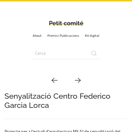
Petit comité
About
Premis i Publicacions
Kit digital
Senyalització Centro Federico
Garcia Lorca
Projecte per a l’estudi d’arquitectura
MX-SI
de senyalització del