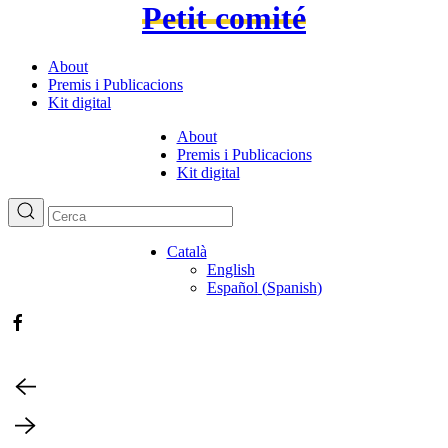
Petit comité
About
Premis i Publicacions
Kit digital
About
Premis i Publicacions
Kit digital
Català
English
Español
(
Spanish
)