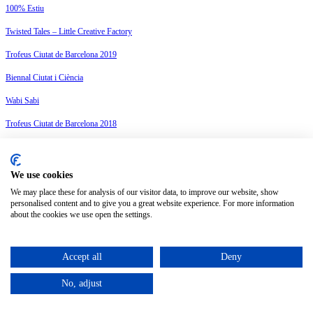
100% Estiu
Twisted Tales – Little Creative Factory
Trofeus Ciutat de Barcelona 2019
Biennal Ciutat i Ciència
Wabi Sabi
Trofeus Ciutat de Barcelona 2018
CAMINADES 2018
Política de privacitat
We use cookies
Avís legal
We may place these for analysis of our visitor data, to improve our website, show
Política de cookies
personalised content and to give you a great website experience. For more information
Configura les cookies
about the cookies we use open the settings.
Català
Accept all
Deny
©
2026
Petit Comité
No, adjust