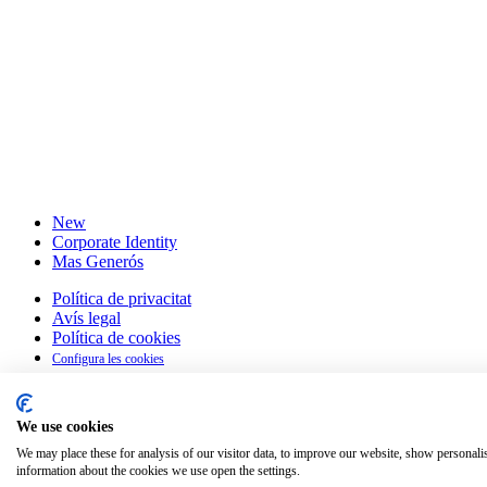
New
Corporate Identity
Mas Generós
Política de privacitat
Avís legal
Política de cookies
Configura les cookies
Català
We use cookies
English
Español
(
Spanish
)
We may place these for analysis of our visitor data, to improve our website, show personali
information about the cookies we use open the settings.