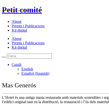
Petit comité
About
Premis i Publicacions
Kit digital
About
Premis i Publicacions
Kit digital
Català
English
Español
(
Spanish
)
Mas Generós
L’Hotel és una antiga masia restaurada amb materials sostenibles i seg
l’edifici original tant en la distribució, la restauració i l’ús dels material