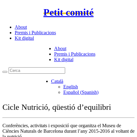
Petit comité
About
Premis i Publicacions
Kit digital
About
Premis i Publicacions
Kit digital
Català
English
Español
(
Spanish
)
Cicle Nutrició, qüestió d’equilibri
Conferències, activitats i exposició que organitza el Museu de
Ciències Naturals de Barcelona durant l’any 2015-2016 al voltant de
la nutrició.