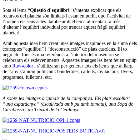
Sota el lema “
Qüestió d’equilibri
” s’intenta explicar que els
recursos del planeta són limitats i estan en perill, que l’activitat de
l’home i els seus actes -també amb el tema alimentari- a més
d’alterar l’equilibri individual pot trencar aquest fràgil equilibri
planetari.
Amb aquesta idea hem creat unes imatges inspirades en la suma dels
conceptes “equilibri” i “desconstrucció” de plats casolans. El to
negre del fons és una referència a l’interior del museu on se
celebraran els esdeveniments. Aquestes imatges les hem fet en equip
amb
Raw-color
i s’utilitzaran per generar tots els ítems que al llarg
de l’any s’aniran publicant: banderoles, cartells, invitacions, flyers,
programes, fulletons, etc.
A sobre les imatges originals de la campanya. Els plats escollits:
“una espardenya” (escalivada amb pa amb tomata), una Sopa de
Carabassa i un Trinxat de la Cerdanya