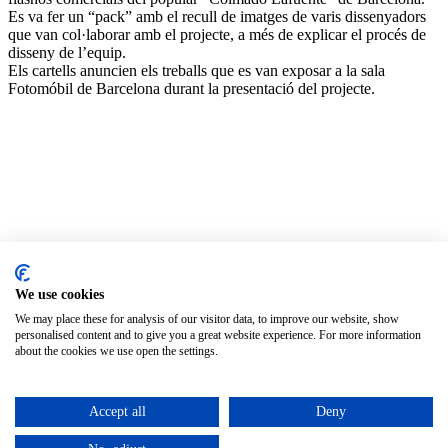
Es va fer un “pack” amb el recull de imatges de varis dissenyadors
que van col·laborar amb el projecte, a més de explicar el procés de
disseny de l’equip.
Els cartells anuncien els treballs que es van exposar a la sala
Fotomóbil de Barcelona durant la presentació del projecte.
Typography
We use cookies
Política de privacitat
Avís legal
We may place these for analysis of our visitor data, to improve our website, show
Política de cookies
personalised content and to give you a great website experience. For more information
about the cookies we use open the settings.
Configura les cookies
Català
Accept all
Deny
English
Español
(
Spanish
)