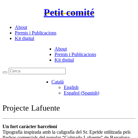
Petit comité
About
Premis i Publicacions
Kit digital
About
Premis i Publicacions
Kit digital
Català
English
Español
(
Spanish
)
Projecte Lafuente
Un fort caràcter barceloní
Tipografía inspirada amb la caligrafía del Sr. Epelde utilitzada pels
flashos comercials del popular “Colmado Lafuente” de Barcelona.