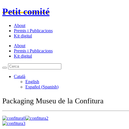
Petit comité
About
Premis i Publicacions
Kit digital
About
Premis i Publicacions
Kit digital
Català
English
Español
(
Spanish
)
Packaging Museu de la Confitura