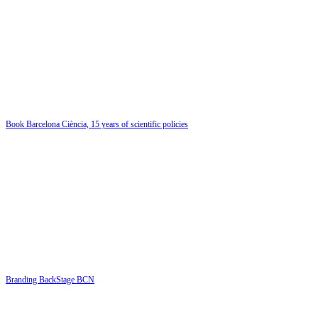
Book Barcelona Ciència, 15 years of scientific policies
Branding BackStage BCN