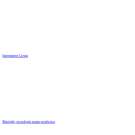
Intermitent Living
Biteright, tecnología punta protèssica