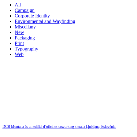
All
Campaign
Corporate Identity
Environmental and Wayfinding
Miscellany
New
Packaging
Print
Typography
Web
DCB Montana és un edifici d’oficines coworking situat a Ljubljana, Eslovènia.