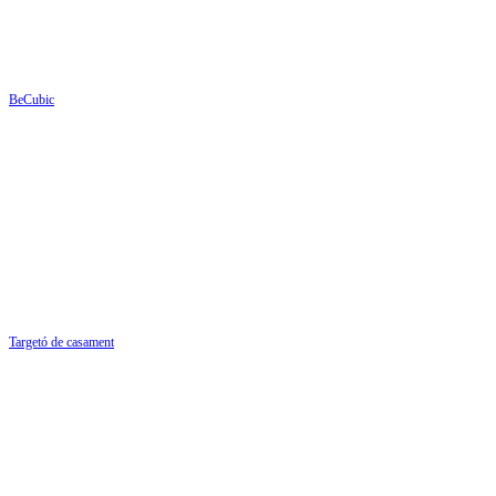
BeCubic
Targetó de casament